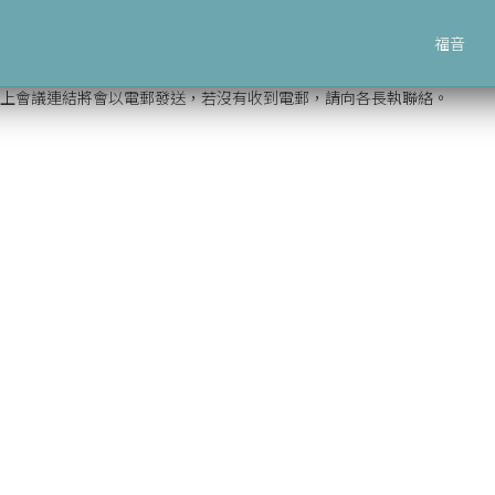
福音
行。網上會議連結將會以電郵發送，若沒有收到電郵，請向各長執聯絡。