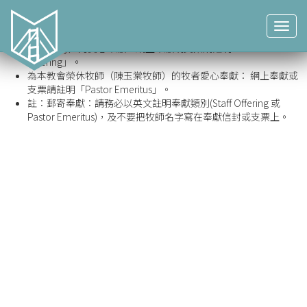
牧者愛心奉獻，詳情如下：
為本教會現任牧師（英文部三位牧者 Pastor Henry, Roger,
Toggl
Ray）、兒童事工主任（Theo)、辦公室經理（Hannah）、和管理
navig
員（Tony）的愛心奉獻：網上奉獻或支票請註明「Staff
Offering」。
為本教會榮休牧師（陳玉棠牧師）的牧者愛心奉獻： 網上奉獻或
支票請註明「Pastor Emeritus」。
註：郵寄奉獻：請務必以英文註明奉獻類別(Staff Offering 或
Pastor Emeritus)，及不要把牧師名字寫在奉獻信封或支票上。